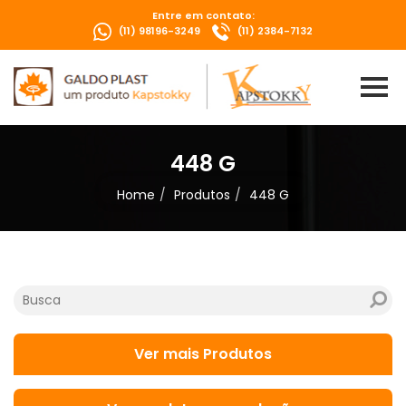
Entre em contato:
(11) 98196-3249
(11) 2384-7132
448 G
Home
Produtos
448 G
Ver mais Produtos